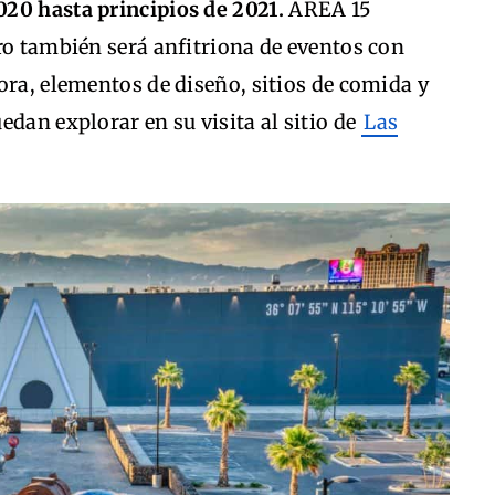
020 hasta principios de 2021.
AREA 15
ro también será anfitriona de eventos con
ora, elementos de diseño, sitios de comida y
edan explorar en su visita al sitio de
Las