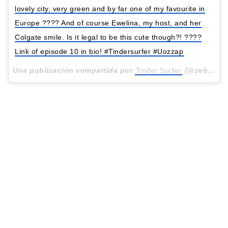
lovely city, very green and by far one of my favourite in
Europe ???? And of course Ewelina, my host, and her
Colgate smile. Is it legal to be this cute though?! ????
Link of episode 10 in bio! #Tindersurfer #Uozzap
Una publicación compartida por
Tinder Surfer
(@zebotta) el