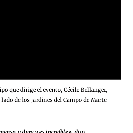
po que dirige el evento, Cécile Bellanger,
o lado de los jardines del Campo de Marte
enso, y dura y es increíble», dijo.