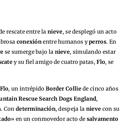
de rescate entre la
nieve
, se desplegó un acto
mbrosa
conexión
entre humanos y
perros
. En
e
se sumerge bajo la
nieve
, simulando estar
scate
y su fiel amigo de cuatro patas,
Flo
, se
Flo
, un intrépido
Border Collie
de cinco años
ntain Rescue Search Dogs England
,
a
. Con
determinación
, despeja la
nieve
con su
tado
» en un conmovedor acto de
salvamento