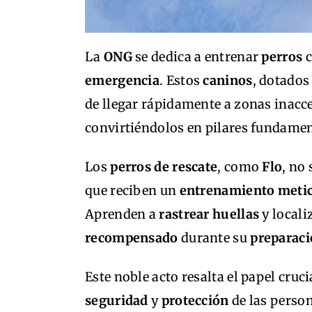
La
ONG
se dedica a entrenar
perros
emergencia
. Estos
caninos
, dotados
de llegar rápidamente a zonas inacce
convirtiéndolos en pilares fundamen
Los
perros de rescate
, como
Flo
, no
que reciben un
entrenamiento meti
Aprenden a
rastrear
huellas
y locali
recompensado
durante su
preparac
Este noble acto resalta el papel cru
seguridad
y
protección
de las perso