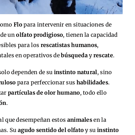
como
Flo
para intervenir en situaciones de
 de un
olfato prodigioso
, tienen la capacidad
sibles para los
rescatistas humanos
,
tales en operativos de
búsqueda
y
rescate
.
 solo dependen de su
instinto natural
, sino
culoso
para perfeccionar sus
habilidades
.
zar
partículas de olor humano
, todo ello
ión
.
cial que desempeñan estos
animales
en la
nas. Su
agudo sentido del olfato
y su
instinto