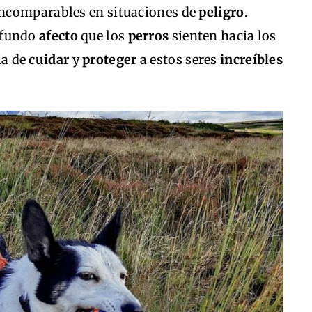
incomparables en situaciones de
peligro
.
ofundo
afecto
que los
perros
sienten hacia los
ia de
cuidar
y
proteger
a estos seres
increíbles