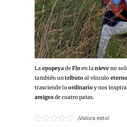
La
epopeya
de
Flo
en la
nieve
no sol
también un
tributo
al vínculo
etern
trasciende lo
ordinario
y nos inspira
amigos
de cuatro patas.
¡Valora esto!