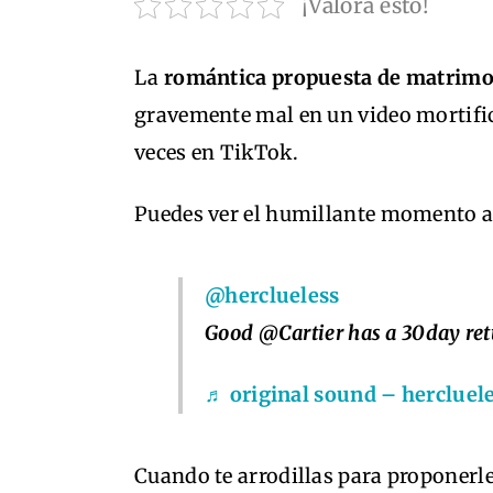
¡Valora esto!
La
romántica propuesta de matrim
gravemente mal en un video mortific
veces en TikTok.
Puedes ver el humillante momento a
@herclueless
Good @Cartier has a 30day ret
♬ original sound – hercluel
Cuando te arrodillas para proponerl