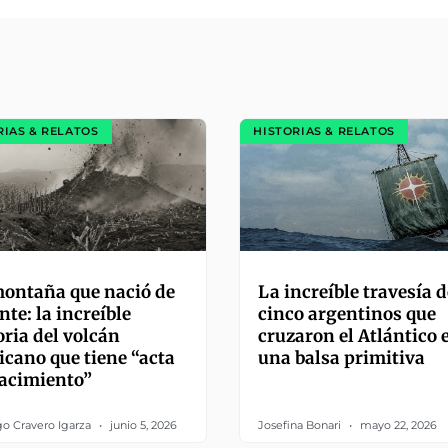
RIAS & RELATOS
HISTORIAS & RELATOS
ontaña que nació de
La increíble travesía d
nte: la increíble
cinco argentinos que
oria del volcán
cruzaron el Atlántico 
cano que tiene “acta
una balsa primitiva
acimiento”
go Cravero Igarza
junio 5, 2026
Josefina Bonari
mayo 22, 2026