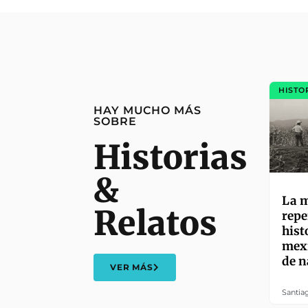
HISTO
HAY MUCHO MÁS
SOBRE
Historias
&
La m
Relatos
repe
hist
mexi
de n
VER MÁS
Santia