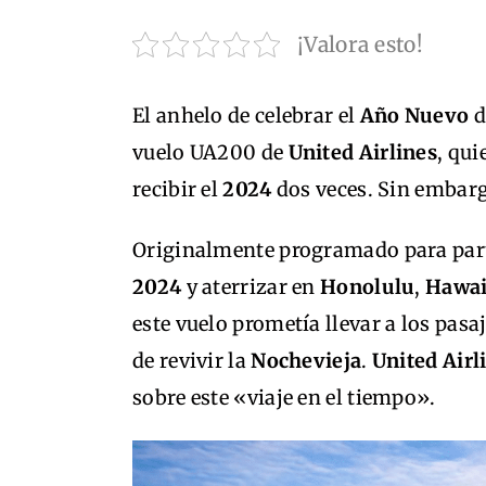
¡Valora esto!
El anhelo de celebrar el
Año Nuevo
d
vuelo UA200 de
United Airlines
, qu
recibir el
2024
dos veces. Sin embargo
Originalmente programado para par
2024
y aterrizar en
Honolulu
,
Hawai
este vuelo prometía llevar a los pas
de revivir la
Nochevieja
.
United Airl
sobre este «viaje en el tiempo».