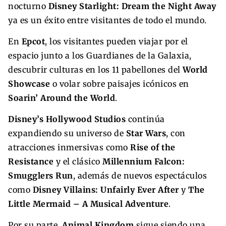
nocturno
Disney Starlight: Dream the Night Away
ya es un éxito entre visitantes de todo el mundo.
En
Epcot
, los visitantes pueden viajar por el
espacio junto a los Guardianes de la Galaxia,
descubrir culturas en los 11 pabellones del
World
Showcase
o volar sobre paisajes icónicos en
Soarin’ Around the World
.
Disney’s Hollywood Studios
continúa
expandiendo su universo de
Star Wars
, con
atracciones inmersivas como
Rise of the
Resistance
y el clásico
Millennium Falcon:
Smugglers Run
, además de nuevos espectáculos
como
Disney Villains: Unfairly Ever After
y
The
Little Mermaid – A Musical Adventure
.
Por su parte,
Animal Kingdom
sigue siendo una