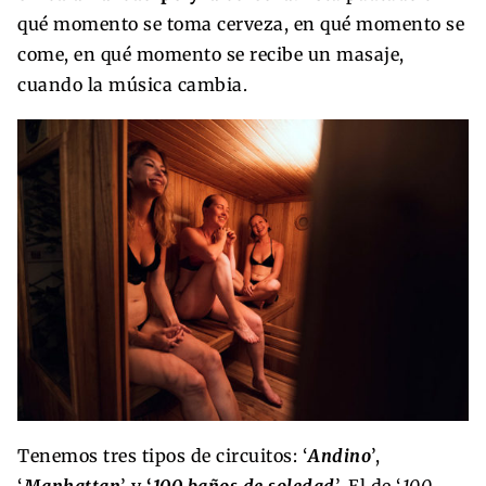
qué momento se toma cerveza, en qué momento se
come, en qué momento se recibe un masaje,
cuando la música cambia.
Tenemos tres tipos de circuitos: ‘
Andino
’,
‘
Manhattan
’ y
‘
100 baños de soledad
’. El de ‘
100