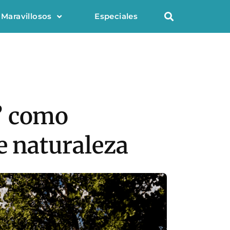
 Maravillosos
Especiales
’ como
e naturaleza