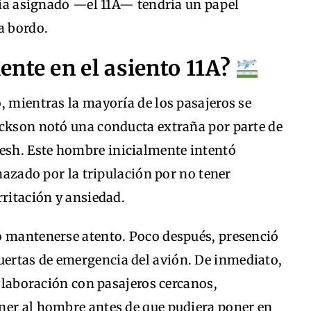
abía asignado —el 11A— tendría un papel
a bordo.
nte en el asiento 11A?
, mientras la mayoría de los pasajeros se
ackson notó una conducta extraña por parte de
sh. Este hombre inicialmente intentó
chazado por la tripulación por no tener
rritación y ansiedad.
ó mantenerse atento. Poco después, presenció
ertas de emergencia del avión. De inmediato,
colaboración con pasajeros cercanos,
ner al hombre antes de que pudiera poner en