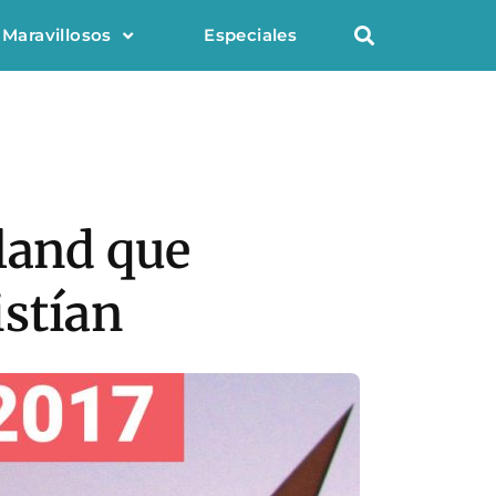
 Maravillosos
Especiales
yland que
istían