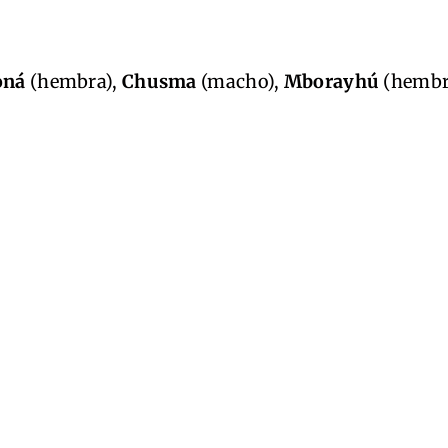
oná
(hembra),
Chusma
(macho),
Mborayhú
(hembr