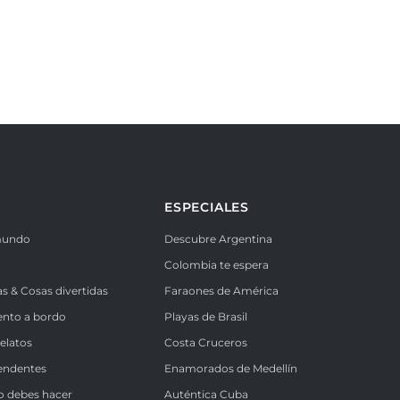
ESPECIALES
mundo
Descubre Argentina
Colombia te espera
as & Cosas divertidas
Faraones de América
ento a bordo
Playas de Brasil
Relatos
Costa Cruceros
endentes
Enamorados de Medellín
o debes hacer
Auténtica Cuba