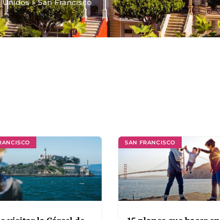
 Unidos
»
San Francisco
RANCISCO
SAN FRANCISCO