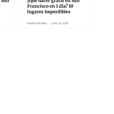
n San
¿Qué hacer gratis en San
Francisco en 1 día? 10
lugares imperdibles
Natalia Roldan
julio 16, 2021