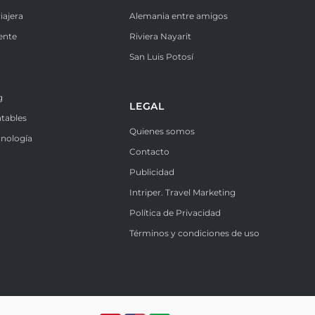
iajera
Alemania entre amigos
ente
Riviera Nayarit
k
San Luis Potosí
g
LEGAL
ntables
Quienes somos
cnología
Contacto
Publicidad
Intriper. Travel Marketing
Política de Privacidad
Términos y condiciones de uso