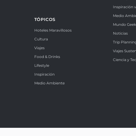
Inspiración v
Medio Ambi
TÓPICOS
Mundo Gee
Hoteles Maravillosos
Noticias
Cultura
Trip Plannin
Viajes
Viajes Suste
Food & Drinks
Ciencia y Te
Lifestyle
Inspiración
Medio Ambiente