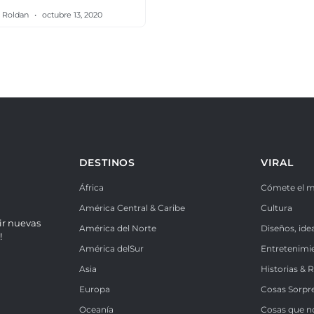
a Roldan
octubre 13, 2020
DESTINOS
VIRAL
África
Cómete el 
América Central & Caribe
Cultura
ir nuevas
América del Norte
Diseños, ide
!
América delSur
Entretenimi
Asia
Historias & 
Europa
Cosas Sorpr
Oceanía
Cosas que n