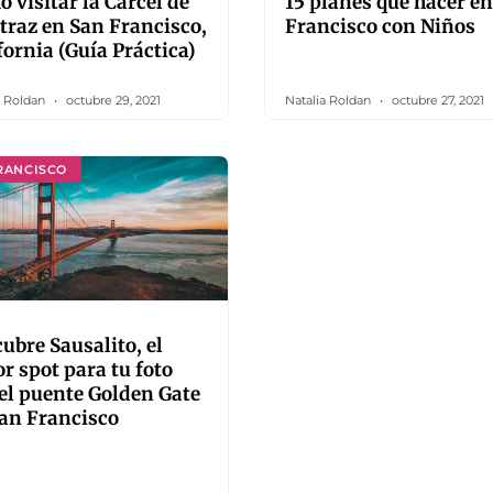
 visitar la Cárcel de
15 planes que hacer e
traz en San Francisco,
Francisco con Niños
fornia (Guía Práctica)
a Roldan
octubre 29, 2021
Natalia Roldan
octubre 27, 2021
RANCISCO
ubre Sausalito, el
r spot para tu foto
el puente Golden Gate
an Francisco