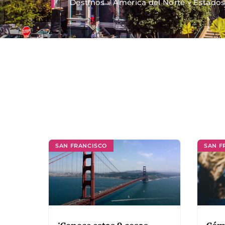
Destinos
»
América del Norte
»
Estados
SAN FRANCISCO
SAN F