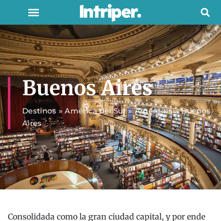
Buenos Aires
Destinos
»
América del Sur
»
Argentina
»
Buenos
Aires
Consolidada como la gran ciudad capital, y por ende