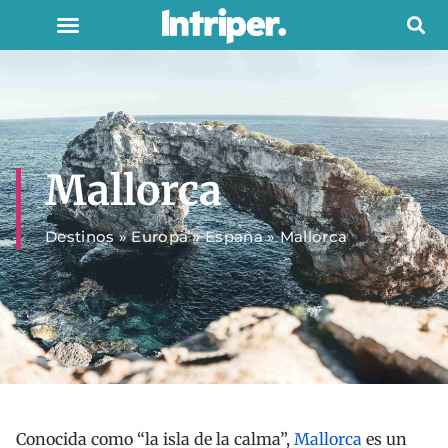
Mallorca
Destinos
»
Europa
»
España
»
Mallorca
Conocida como “la isla de la calma”,
Mallorca
es un