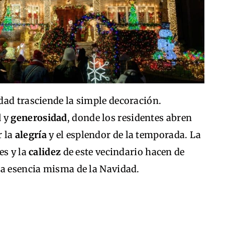
dad trasciende la simple decoración.
d
y
generosidad
, donde los residentes abren
r la
alegría
y el esplendor de la temporada. La
ces y la
calidez
de este vecindario hacen de
la esencia misma de la Navidad.