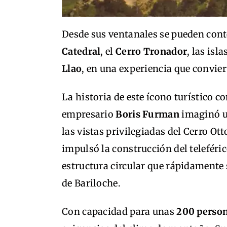
Desde sus ventanales se pueden con
Catedral
, el
Cerro Tronador
, las isl
Llao
, en una experiencia que convier
La historia de este ícono turístico c
empresario
Boris Furman
imaginó u
las vistas privilegiadas del Cerro Ot
impulsó la construcción del teleféric
estructura circular que rápidamente 
de Bariloche.
Con capacidad para unas
200 perso