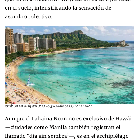
en el suelo, intensificando la sensación de
asombro colectivo.
xr:d:DAEAsR6jwR0:1026,j:454686133,t:22121423
Aunque el Lāhaina Noon no es exclusivo de Hawái
—ciudades como Manila también registran el
llamado “día sin sombra”—, es en el archipiélago