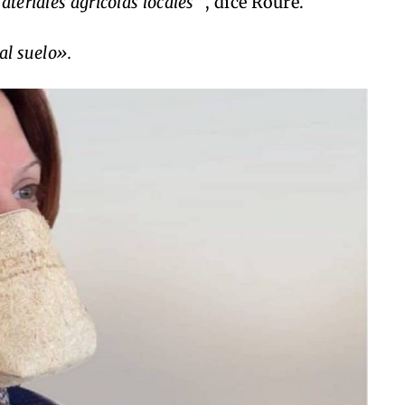
teriales agrícolas locales ”
, dice Roure.
al suelo».