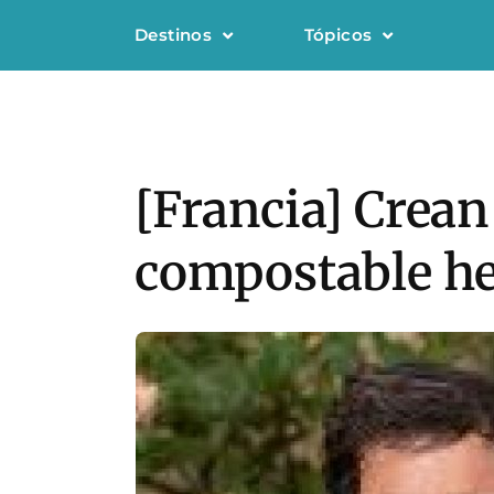
Destinos
Tópicos
[Francia] Crean
compostable h