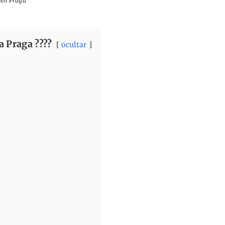
 en Praga
a Praga ????
ocultar