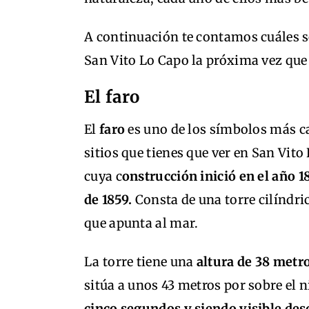
A continuación te contamos cuáles so
San Vito Lo Capo la próxima vez que v
El faro
El
faro
es uno de los símbolos más ca
sitios que tienes que ver en San Vit
cuya c
onstrucción inició en el año 
de 1859.
Consta de una torre cilíndri
que apunta al mar.
La torre tiene una
altura de 38 metr
sitúa a unos 43 metros por sobre el n
cinco segundos y siendo visible des