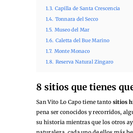
1.3.
Capilla de Santa Crescencia
1.4.
Tonnara del Secco
1.5.
Museo del Mar
1.6.
Caletta del Bue Marino
1.7.
Monte Monaco
1.8.
Reserva Natural Zingaro
8 sitios que tienes qu
San Vito Lo Capo tiene tanto
sitios 
pena ser conocidos y recorridos, alg
su historia mientras que los otros ay
naturaleza, cada uno de ellos más bel