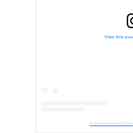
View this po
A post shared by Entr