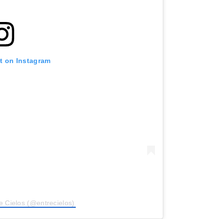
st on Instagram
e Cielos (@entrecielos)