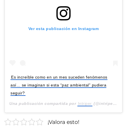
Ver esta publicación en Instagram
Es increíble como en un mes suceden fenómenos
así… se imaginan si esta “paz ambiental” pudiera
seguir?
Una publicación compartida por
Intriper
(@intriper) el
7 
¡Valora esto!