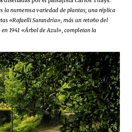
s
diseñadas por el paisajista Carlos Thays:
 es la numerosa variedad de plantas; una réplica
etas «Rafaelli Sarandría», más un retoño del
o en 1941 «Árbol de Azul», completan la