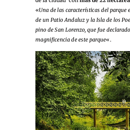
de la ciudad’ con
más de 22 hectárea
«
Una de las características del parque
de un Patio Andaluz y la Isla de los Po
pino de San Lorenzo, que fue declarad
magnificencia de este parque
«.