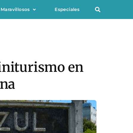
 Maravillosos
Especiales
initurismo en
ina