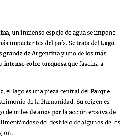
tina
, un inmenso espejo de agua se impone
ás impactantes del país. Se trata del
Lago
s grande de Argentina
y uno de los
más
su
intenso color turquesa
que fascina a
uz
, el lago es una pieza central del
Parque
atrimonio de la Humanidad. Su origen es
rgo de miles de años por la acción erosiva de
limentándose del deshielo de algunos de los
gión.