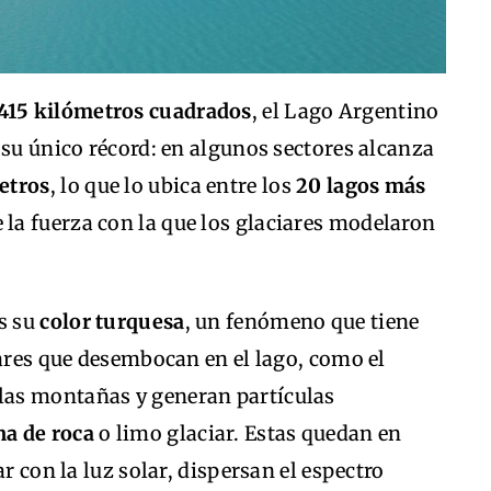
.415 kilómetros cuadrados
, el Lago Argentino
 su único récord: en algunos sectores alcanza
etros
, lo que lo ubica entre los
20 lagos más
 la fuerza con la que los glaciares modelaron
es su
color turquesa
, un fenómeno que tiene
iares que desembocan en el lago, como el
e las montañas y generan partículas
na de roca
o limo glaciar. Estas quedan en
r con la luz solar, dispersan el espectro