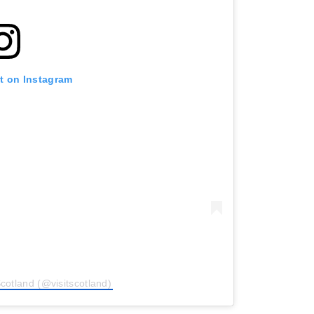
st on Instagram
Scotland (@visitscotland)