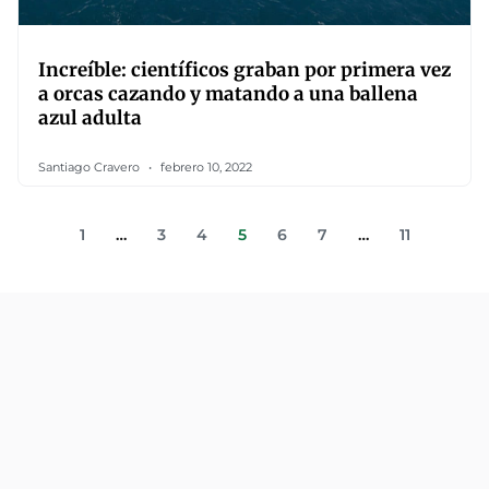
Increíble: científicos graban por primera vez
a orcas cazando y matando a una ballena
azul adulta
Santiago Cravero
febrero 10, 2022
1
…
3
4
5
6
7
…
11