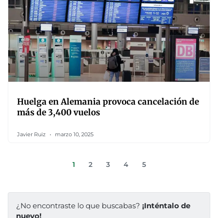
Huelga en Alemania provoca cancelación de
más de 3,400 vuelos
Javier Ruiz
marzo 10, 2025
1
2
3
4
5
¿No encontraste lo que buscabas?
¡Inténtalo de
nuevo!