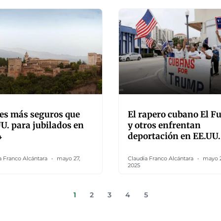
es más seguros que
El rapero cubano El F
U. para jubilados en
y otros enfrentan
4
deportación en EE.UU.
a Franco Alcántara
mayo 27,
Claudia Franco Alcántara
mayo 2
2025
1
2
3
4
5