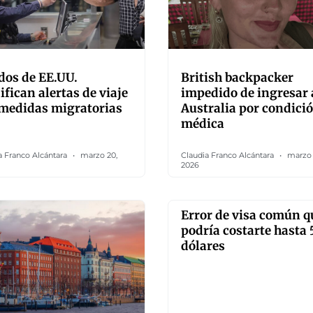
dos de EE.UU.
British backpacker
fican alertas de viaje
impedido de ingresar 
medidas migratorias
Australia por condici
médica
a Franco Alcántara
marzo 20,
Claudia Franco Alcántara
marzo 
2026
Error de visa común q
podría costarte hasta
dólares