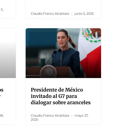
5,
Claudia Franco Alcántara
junio 5, 2025
os
Presidente de México
y
invitado al G7 para
dialogar sobre aranceles
8,
Claudia Franco Alcántara
mayo 27,
2025