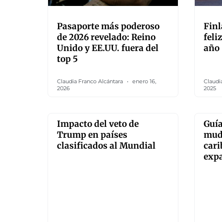
Pasaporte más poderoso
Finl
de 2026 revelado: Reino
feli
Unido y EE.UU. fuera del
año
top 5
Claudia Franco Alcántara
enero 16,
Claudi
2026
2025
Impacto del veto de
Guía
Trump en países
muda
clasificados al Mundial
cari
exp