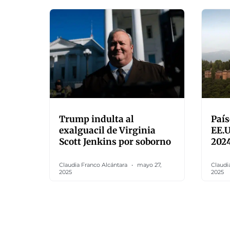
Trump indulta al
País
exalguacil de Virginia
EE.U
Scott Jenkins por soborno
202
Claudia Franco Alcántara
mayo 27,
Claudi
2025
2025