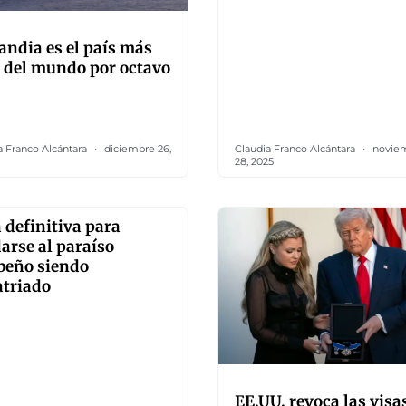
andia es el país más
z del mundo por octavo
a Franco Alcántara
diciembre 26,
Claudia Franco Alcántara
novie
28, 2025
 definitiva para
rse al paraíso
beño siendo
atriado
EE.UU. revoca las visa