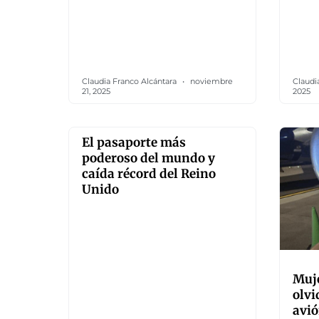
Claudia Franco Alcántara
noviembre
Claudi
21, 2025
2025
El pasaporte más
poderoso del mundo y
caída récord del Reino
Unido
Muje
olvi
avi