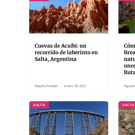
Cuevas de Acsibi: un
Cómo
recorrido de laberinto en
Brea
Salta, Argentina
natu
unos
Ruta
Natalia Roldan
enero 19, 2021
Agusti
SALTA
SALTA