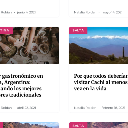
a Roldan
junio 4, 2021
Natalia Roldan
mayo 14, 2021
TINA
SALTA
r gastronómico en
Por que todos debería
a, Argentina:
visitar Cachi al meno
ando los mejores
vez en la vida
res tradicionales
a Roldan
abril 22, 2021
Natalia Roldan
febrero 18, 2021
SALTA