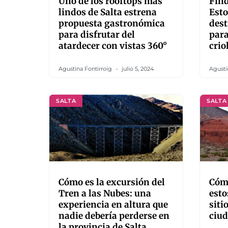
Uno de los rooftops más
Find
lindos de Salta estrena
Esto
propuesta gastronómica
des
para disfrutar del
para
atardecer con vistas 360°
crio
Agustina Fontirroig
julio 5, 2024
Agusti
SALTA
SALTA
Cómo es la excursión del
Cómo
Tren a las Nubes: una
esto
experiencia en altura que
siti
nadie debería perderse en
ciud
la provincia de Salta