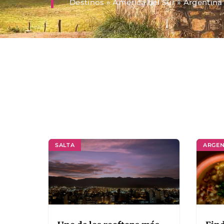
Destinos
»
América del Sur
»
Argentina
SALTA
ARGEN