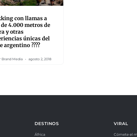
king con llamas a
de 4.000 metros de
ra y otras
riencias únicas del
e argentino ????
er Brand Media
agosto 2, 2018
DESTINOS
VIRAL
África
Cómete el 