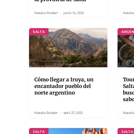
Natalia Roldan
junio 14, 2021
Natali
SALTA
ARGEN
Cómo llegar a Iruya, un
Tou
encantador pueblo del
Salt
norte argentino
busc
sabo
Natalia Roldan
abril 27, 2021
Natali
SALTA
SALTA