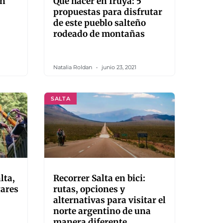
an
Qué hacer en Iruya: 5
propuestas para disfrutar
de este pueblo salteño
rodeado de montañas
Natalia Roldan
junio 23, 2021
SALTA
lta,
Recorrer Salta en bici:
gares
rutas, opciones y
alternativas para visitar el
norte argentino de una
manera diferente