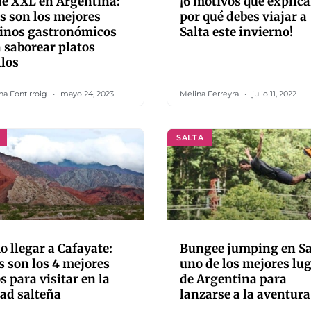
e XXL en Argentina:
¡6 motivos que explic
s son los mejores
por qué debes viajar a
tinos gastronómicos
Salta este invierno!
 saborear platos
llos
na Fontirroig
mayo 24, 2023
Melina Ferreyra
julio 11, 2022
SALTA
 llegar a Cafayate:
Bungee jumping en Sa
s son los 4 mejores
uno de los mejores lu
os para visitar en la
de Argentina para
ad salteña
lanzarse a la aventura