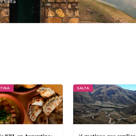
»
Salta
TINA
SALTA