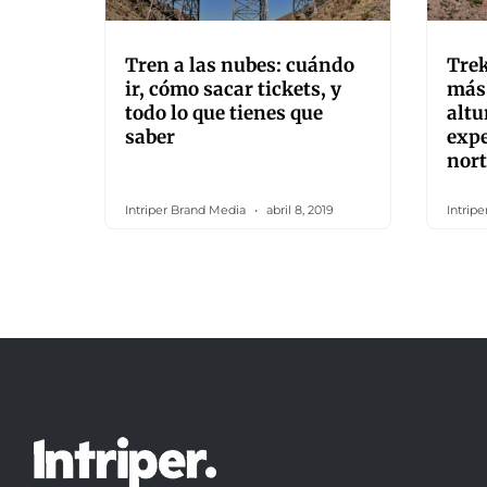
Tren a las nubes: cuándo
Trek
ir, cómo sacar tickets, y
más 
todo lo que tienes que
altu
saber
expe
nort
Intriper Brand Media
abril 8, 2019
Intrip