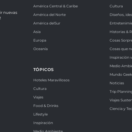
América Central & Caribe
Cultura
ir nuevas
América del Norte
Diseños, ide
!
América delSur
Entretenimi
Asia
Historias & 
Europa
Cosas Sorpr
Oceanía
Cosas que n
Inspiración v
Medio Ambi
TÓPICOS
Mundo Gee
Hoteles Maravillosos
Noticias
Cultura
Trip Plannin
Viajes
Viajes Suste
Food & Drinks
Ciencia y Te
Lifestyle
Inspiración
Medio Ambiente