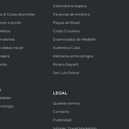
Colombia te espera
as & Cosas divertidas
Faraones de América
ento a bordo
Playas de Brasil
Relatos
Costa Cruceros
endentes
Enamorados de Medellín
o debes hacer
Auténtica Cuba
iajera
Alemania entre amigos
ente
Riviera Nayarit
k
San Luis Potosí
g
LEGAL
ntables
Quienes somos
cnología
Contacto
Publicidad
Intriper. Travel Marketing