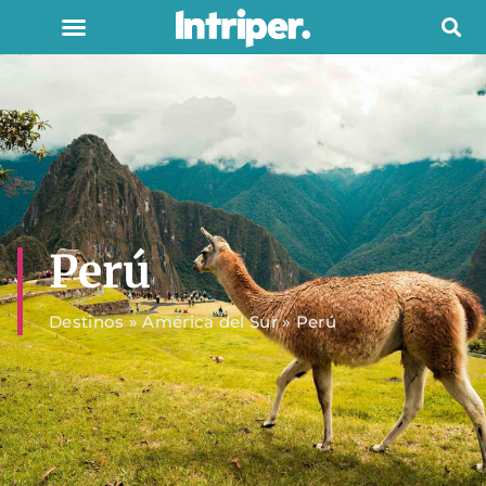
Perú
Destinos
»
América del Sur
»
Perú