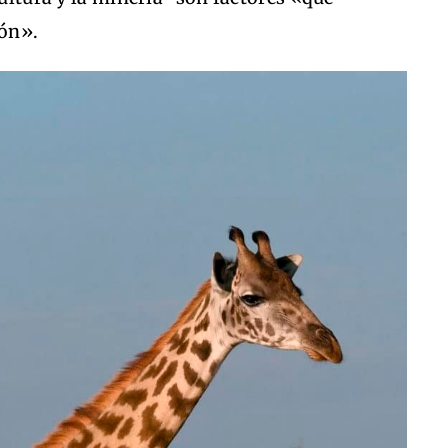
ión».