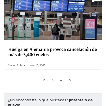
Huelga en Alemania provoca cancelación de
más de 3,400 vuelos
Javier Ruiz
marzo 10, 2025
1
2
3
4
5
¿No encontraste lo que buscabas?
¡Inténtalo de
nuevo!