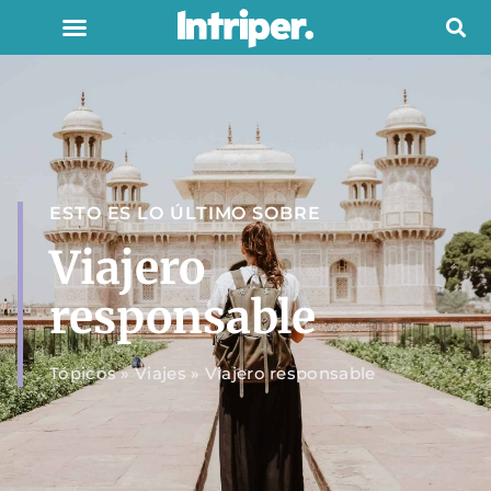
ESTO ES LO ÚLTIMO SOBRE
Viajero
responsable
Tópicos
»
Viajes
»
Viajero responsable