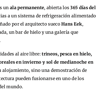
ás un
ala permanente
, abierta los
365 días del
ias a un sistema de refrigeración alimentado
señado por el arquitecto sueco
Hans Eek
,
ada, un bar de hielo y una galería que
.
dades al aire libre:
trineos, pesca en hielo,
boreales en invierno y sol de medianoche en
o un alojamiento, sino una demostración de
itectura pueden fusionarse en uno de los
 del mundo.