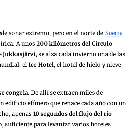
ede sonar extremo, pero en el norte de
Suecia
nírica. A unos
200 kilómetros del Círculo
de
Jukkasjärvi
, se alza cada invierno una de las
undial: el
Ice Hotel
, el hotel de hielo y nieve
se congela
. De allí se extraen miles de
n edificio efímero que renace cada año con un
cho, apenas
10 segundos del flujo del río
o
, suficiente para levantar varios hoteles