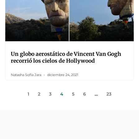
Un globo aerostático de Vincent Van Gogh
recorrió los cielos de Hollywood
Natasha Sofía Jara
diciembre 24, 2021
1
2
3
4
5
6
…
23