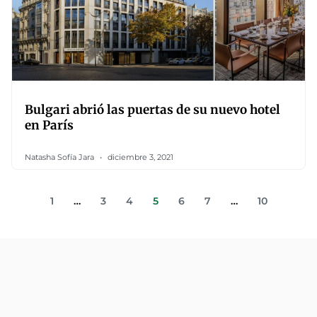
Bulgari abrió las puertas de su nuevo hotel
en París
Natasha Sofía Jara
diciembre 3, 2021
1
…
3
4
5
6
7
…
10