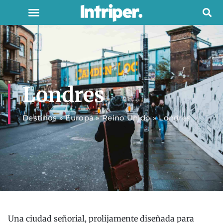
Londres
Destinos
»
Europa
»
Reino Unido
»
Londres
Una ciudad señorial, prolijamente diseñada para