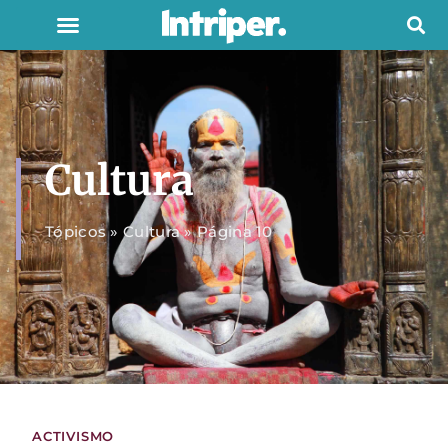
Cultura
Tópicos
»
Cultura
»
Página 10
ACTIVISMO