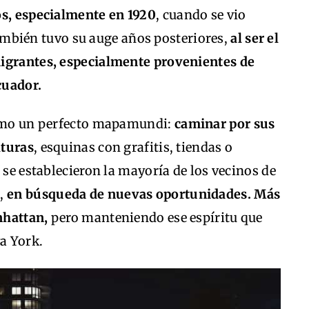
os, especialmente en 1920
, cuando se vio
mbién tuvo su auge años posteriores,
al ser el
migrantes, especialmente provenientes de
cuador.
 como un perfecto mapamundi:
caminar por sus
lturas
, esquinas con grafitis, tiendas o
 se establecieron la mayoría de los vecinos de
o,
en búsqueda de nuevas oportunidades. Más
nhattan,
pero manteniendo ese espíritu que
va York.