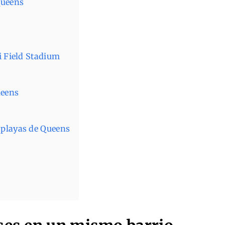
Queens
ti Field Stadium
ueens
s playas de Queens