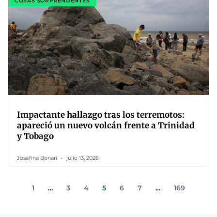
COSAS SORPRENDENTES
Impactante hallazgo tras los terremotos:
apareció un nuevo volcán frente a Trinidad
y Tobago
Josefina Bonari
julio 13, 2026
1
…
3
4
5
6
7
…
169