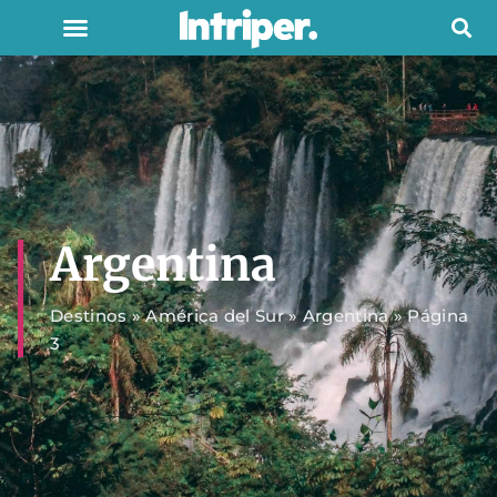
Argentina
Destinos
»
América del Sur
»
Argentina
»
Página
3