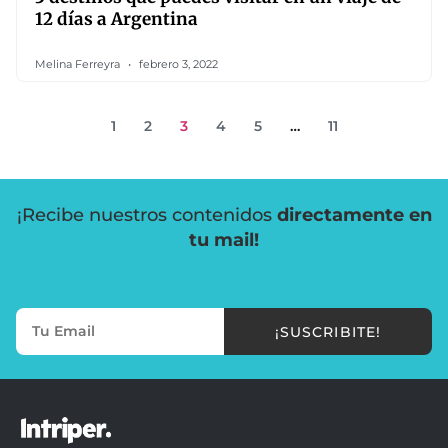
12 días a Argentina
Melina Ferreyra
febrero 3, 2022
1
2
3
4
5
…
11
¡Recibe nuestros contenidos
directamente en
tu mail!
¡SUSCRIBITE!