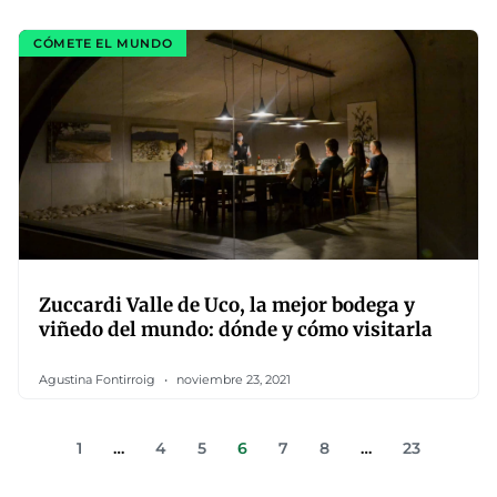
CÓMETE EL MUNDO
Zuccardi Valle de Uco, la mejor bodega y
viñedo del mundo: dónde y cómo visitarla
Agustina Fontirroig
noviembre 23, 2021
1
…
4
5
6
7
8
…
23