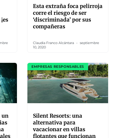
Esta extraña foca pelirroja
corre el riesgo de ser
 ¡es
‘discriminada’ por sus
compañeras
mbre
Claudia Franco Alcántara
septiembre
10, 2020
EMPRESAS RESPONSABLES
 un
Silent Resorts: una
ias
alternativa para
na
vacacionar en villas
ales
flotantes que funcionan