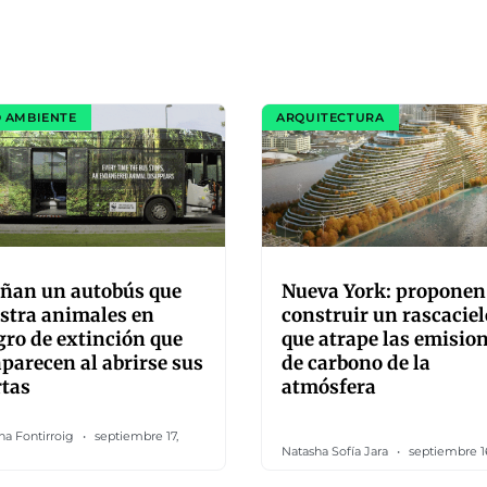
 AMBIENTE
ARQUITECTURA
eñan un autobús que
Nueva York: proponen
stra animales en
construir un rascaciel
gro de extinción que
que atrape las emisio
parecen al abrirse sus
de carbono de la
rtas
atmósfera
na Fontirroig
septiembre 17,
Natasha Sofía Jara
septiembre 1