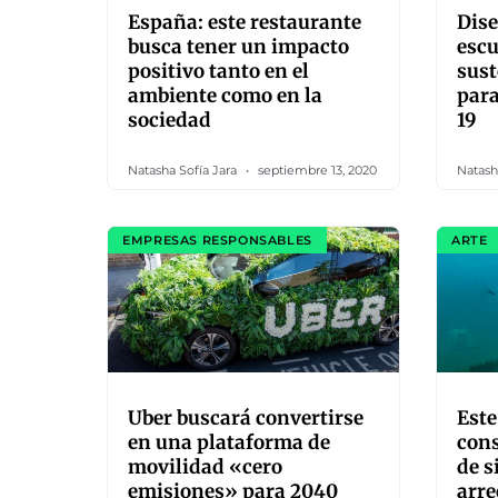
España: este restaurante
Dise
busca tener un impacto
escu
positivo tanto en el
sust
ambiente como en la
para
sociedad
19
Natasha Sofía Jara
septiembre 13, 2020
Natash
EMPRESAS RESPONSABLES
ARTE
Uber buscará convertirse
Este
en una plataforma de
cons
movilidad «cero
de s
emisiones» para 2040
arre