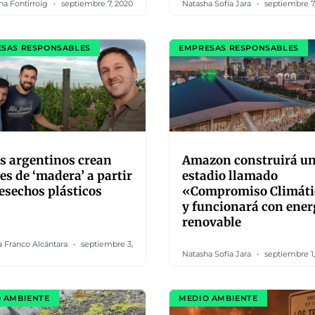
na Fontirroig
septiembre 7, 2020
Natasha Sofía Jara
septiembre 7
SAS RESPONSABLES
EMPRESAS RESPONSABLES
s argentinos crean
Amazon construirá u
es de ‘madera’ a partir
estadio llamado
esechos plásticos
«Compromiso Climát
y funcionará con ener
renovable
a Franco Alcántara
septiembre 3,
Natasha Sofía Jara
septiembre 1
 AMBIENTE
MEDIO AMBIENTE