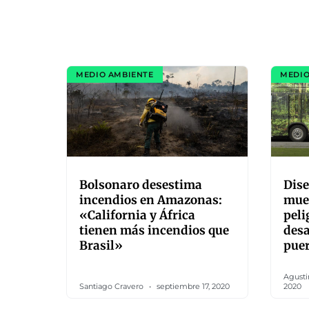
MEDIO AMBIENTE
MEDIO
Bolsonaro desestima
Dis
incendios en Amazonas:
mue
«California y África
peli
tienen más incendios que
desa
Brasil»
pue
Agusti
Santiago Cravero
septiembre 17, 2020
2020