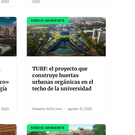
, 2020
2020
MEDIO AMBIENTE
n
TURF: el proyecto que
construye huertas
ico»
urbanas orgánicas en el
gía
techo de la universidad
, 2020
Natasha Sofía Jara
agosto 31, 2020
MEDIO AMBIENTE