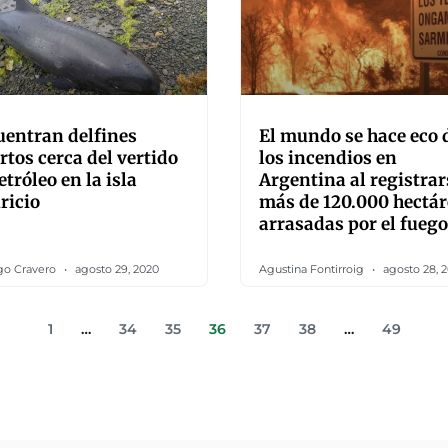
entran delfines
El mundo se hace eco 
tos cerca del vertido
los incendios en
etróleo en la isla
Argentina al registrar
ricio
más de 120.000 hectár
arrasadas por el fuego
go Cravero
agosto 29, 2020
Agustina Fontirroig
agosto 28, 
1
…
34
35
36
37
38
…
49