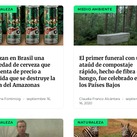
RALEZA
MEDIO AMBIENTE
an en Brasil una
El primer funeral con
edad de cerveza que
ataúd de compostaje
nta de precio a
rápido, hecho de fibra
da que se destruye la
hongo, fue celebrado 
va del Amazonas
los Países Bajos
na Fontirroig
septiembre 16,
Claudia Franco Alcántara
septie
16, 2020
RALEZA
NATURALEZA