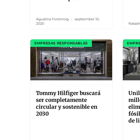
Agustina Fontirroig
septiembre 10,
2020
Natash
EMPRESAS RESPONSABLES
EMPRE
Tommy Hilfiger buscará
Unil
ser completamente
mill
circular y sostenible en
elim
2030
fósi
de l