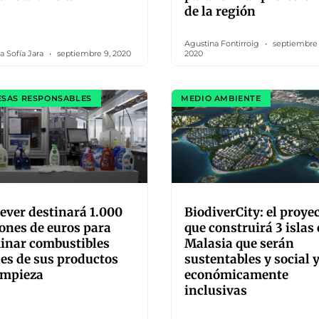
de la región
Agustina Fontirroig
septiembre 
a Sofía Jara
septiembre 9, 2020
2020
SAS RESPONSABLES
MEDIO AMBIENTE
ever destinará 1.000
BiodiverCity: el proye
ones de euros para
que construirá 3 islas
inar combustibles
Malasia que serán
les de sus productos
sustentables y social 
impieza
económicamente
inclusivas