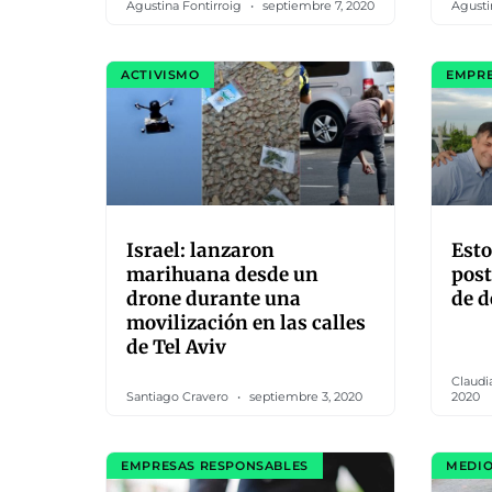
Agustina Fontirroig
septiembre 7, 2020
Agusti
ACTIVISMO
EMPRE
Israel: lanzaron
Esto
marihuana desde un
post
drone durante una
de d
movilización en las calles
de Tel Aviv
Claudi
Santiago Cravero
septiembre 3, 2020
2020
EMPRESAS RESPONSABLES
MEDIO