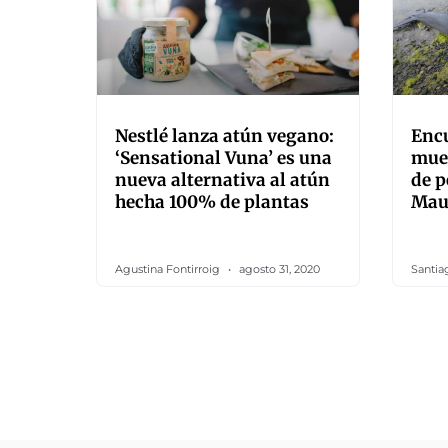
Nestlé lanza atún vegano:
Encu
‘Sensational Vuna’ es una
muer
nueva alternativa al atún
de p
hecha 100% de plantas
Mau
Agustina Fontirroig
agosto 31, 2020
Santia