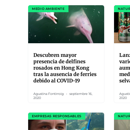
MEDIO AMBIENTE
NATU
Descubren mayor
Lanz
presencia de delfines
vari
rosados en Hong Kong
aume
tras la ausencia de ferries
medi
debido al COVID-19
sel
Agustina Fontirroig
septiembre 16,
Agusti
2020
2020
EMPRESAS RESPONSABLES
NATU