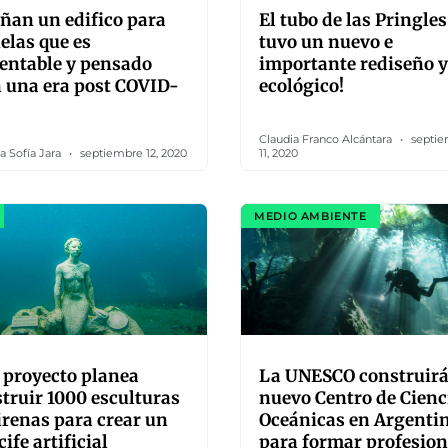
ñan un edifico para
El tubo de las Pringles
elas que es
tuvo un nuevo e
entable y pensado
importante rediseño y
 una era post COVID-
ecológico!
Claudia Franco Alcántara
septie
a Sofía Jara
septiembre 12, 2020
11, 2020
MEDIO AMBIENTE
 proyecto planea
La UNESCO construirá
truir 1000 esculturas
nuevo Centro de Cienc
irenas para crear un
Oceánicas en Argenti
cife artificial
para formar profesion