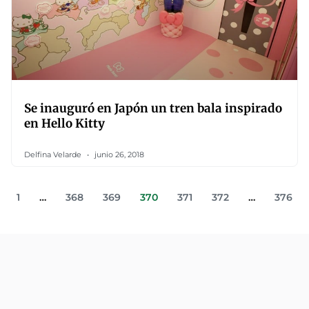
Se inauguró en Japón un tren bala inspirado
en Hello Kitty
Delfina Velarde
junio 26, 2018
1
…
368
369
370
371
372
…
376