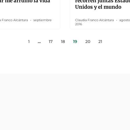
ar me arruinó la vida
recorren juntas Estad
Unidos y el mundo
a Franco Alcántara
septiembre
Claudia Franco Alcántara
agosto
2016
1
…
17
18
19
20
21