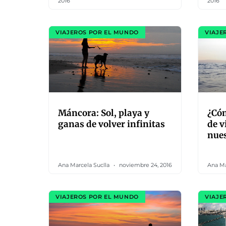
2016
2016
VIAJEROS POR EL MUNDO
VIAJE
Máncora: Sol, playa y
¿Có
ganas de volver infinitas
de v
nues
Ana Marcela Suclla
noviembre 24, 2016
Ana Ma
VIAJEROS POR EL MUNDO
VIAJE