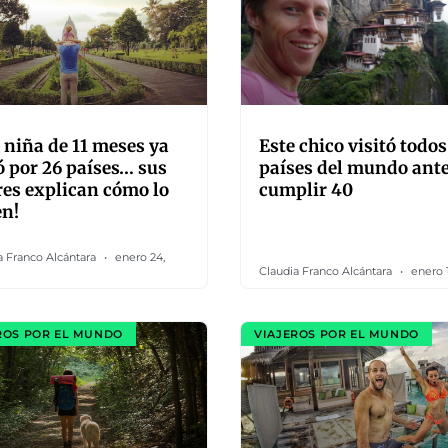
 niña de 11 meses ya
Este chico visitó todos
ó por 26 países… sus
países del mundo ante
es explican cómo lo
cumplir 40
en!
a Franco Alcántara
enero 24,
Claudia Franco Alcántara
enero 1
ROS POR EL MUNDO
VIAJEROS POR EL MUNDO