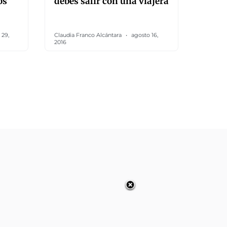
os
debes salir con una viajera
 29,
Claudia Franco Alcántara
agosto 16,
2016