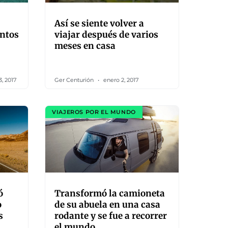
Así se siente volver a
untos
viajar después de varios
meses en casa
, 2017
Ger Centurión
enero 2, 2017
VIAJEROS POR EL MUNDO
ó
Transformó la camioneta
o
de su abuela en una casa
s
rodante y se fue a recorrer
el mundo