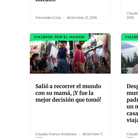
Claudi
Mercedes Gioe
diciembre 21, 2016
2016
VIAJEROS POR EL MUNDO
VIAJE
Salió a recorrer el mundo
Desp
con su mamá, ¡Y fue la
mund
mejor decisión que tomó!
pad
un 
casa
via
Claudia Franco Alcántara
diciembre 7,
Claudi