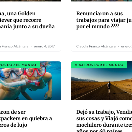
na, una Golden
Renunciaron a sus
iever que recorre
trabajos para viajar j
ania junto a su dueña
por el mundo ????
a Franco Alcántara
enero 4, 2017
Claudia Franco Alcántara
enero 3
ROS POR EL MUNDO
VIAJEROS POR EL MUNDO
ron de ser
Dejó su trabajo, Vendi
packers en quiebra a
sus cosas y Viajó com
eros de lujo
mochilero durante tre
años por 60 países