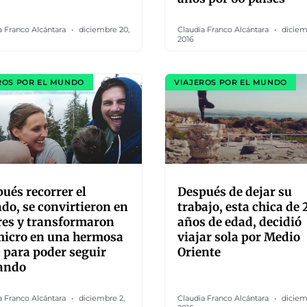
a Franco Alcántara
diciembre 20,
Claudia Franco Alcántara
diciem
2016
ROS POR EL MUNDO
VIAJEROS POR EL MUNDO
ués recorrer el
Después de dejar su
o, se convirtieron en
trabajo, esta chica de 
res y transformaron
años de edad, decidió
micro en una hermosa
viajar sola por Medio
 para poder seguir
Oriente
jando
a Franco Alcántara
diciembre 2,
Claudia Franco Alcántara
diciem