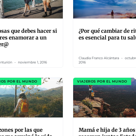
osas que debes hacer si
¿Por qué cambiar de r
res enamorar a un
es esencial para tu sa
jer@
Claudia Franco Alcántara
octubr
nturión
noviembre 1, 2016
2016
ROS POR EL MUNDO
VIAJEROS POR EL MUNDO
zones por las que
Mamá e hija de 3 años