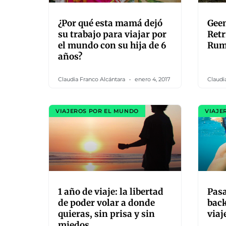
¿Por qué esta mamá dejó
Gee
su trabajo para viajar por
Retr
el mundo con su hija de 6
Rum
años?
Claudia Franco Alcántara
enero 4, 2017
Claudi
VIAJEROS POR EL MUNDO
VIAJE
1 año de viaje: la libertad
Pasa
de poder volar a donde
back
quieras, sin prisa y sin
viaj
miedos.