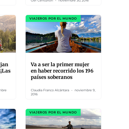
Ger Centurión
noviembre 30, 2016
VIAJEROS POR EL MUNDO
ajan
Va a ser la primer mujer
 ¡Las
en haber recorrido los 196
países soberanos
mbre
Claudia Franco Alcántara
noviembre 9,
2016
VIAJEROS POR EL MUNDO