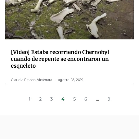
[Video] Estaba recorriendo Chernobyl
cuando de repente se encontraron un
esqueleto
Claudia Franco Alcántara
agosto 28, 2019
1
2
3
4
5
6
…
9