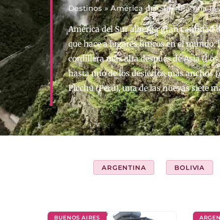
Destinos
»
América del Sur
»
Página 13
América del Sur alberga gran cantidad 
que hace a lugares únicos en el mundo: 
cordillera más alta después de Asia (Los
hasta uno de los desiertos más anchos (
Picchu (Perú), una de las nuevas siete m
ARGENTINA
BOLIVIA
BUENOS AIRES
ARGEN