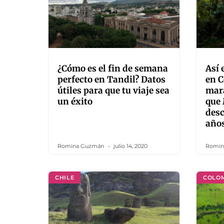
¿Cómo es el fin de semana
Así 
perfecto en Tandil? Datos
en 
útiles para que tu viaje sea
mara
un éxito
que
desc
año
Romina Guzmán
julio 14, 2020
Romin
CHILE
COLO