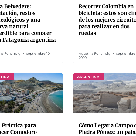
a Belvedere:
Recorrer Colombia en
tación, restos
bicicleta: estos son ci
eológicos y una
de los mejores circuit
rva natural
para realizar en dos
rdible para conocer
ruedas
a Patagonia argentina
na Fontirroig
septiembre 10,
Agustina Fontirroig
septiembre 
2020
TINA
ARGENTINA
 Práctica para
Cómo llegar a Campo 
ocer Comodoro
Piedra Pómez: un pais