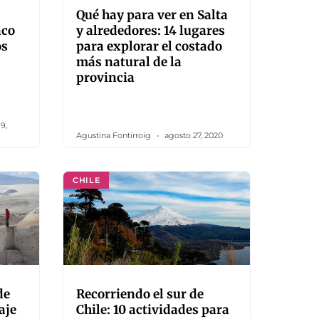
Qué hay para ver en Salta
nco
y alrededores: 14 lugares
os
para explorar el costado
más natural de la
provincia
9,
Agustina Fontirroig
agosto 27, 2020
CHILE
de
Recorriendo el sur de
aje
Chile: 10 actividades para