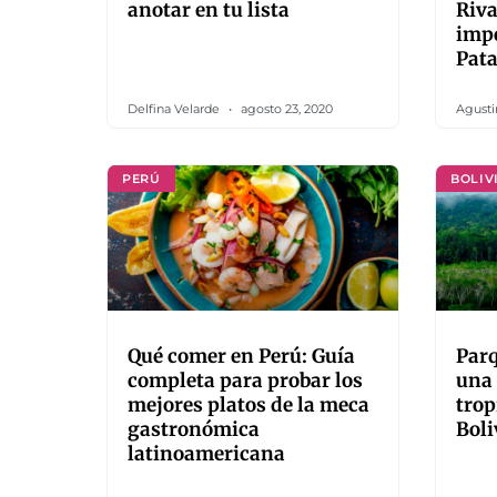
anotar en tu lista
Riva
impe
Pat
Delfina Velarde
agosto 23, 2020
Agusti
PERÚ
BOLIV
Qué comer en Perú: Guía
Parq
completa para probar los
una 
mejores platos de la meca
trop
gastronómica
Boli
latinoamericana