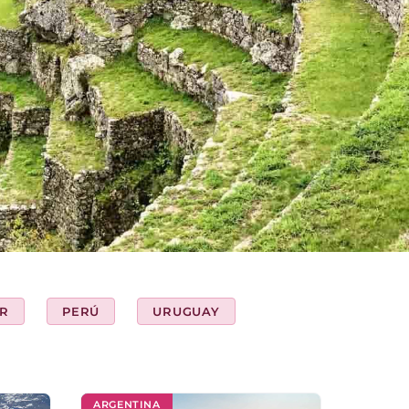
R
PERÚ
URUGUAY
ARGENTINA