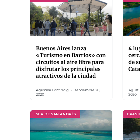
Buenos Aires lanza
4 lu
«Turismo en Barrios» con
cerc
circuitos al aire libre para
de s
disfrutar los principales
Cata
atractivos de la ciudad
Agustina Fontirroig
septiembre 28,
Agusti
2020
2020
ISLA DE SAN ANDRÉS
BRASI