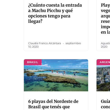
¿Cuánto cuesta la entrada
Play
a Machu Picchu y qué
vege
opciones tengo para
arqu
llegar?
rese
impe
en l
Claudia Franco Alcántara
septiembre
Agusti
10, 2020
2020
BRASIL
ARGEN
6 playas del Nordeste de
Guía
Brasil que tenés que
con