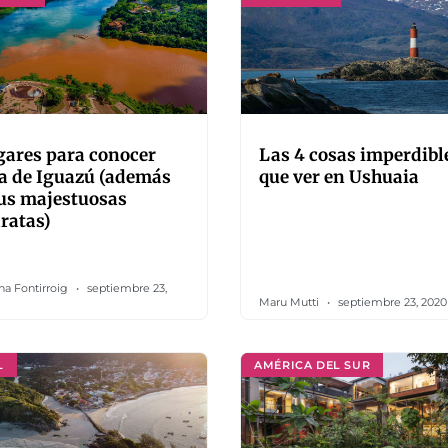
gares para conocer
Las 4 cosas imperdibl
a de Iguazú (además
que ver en Ushuaia
us majestuosas
ratas)
na Fontirroig
septiembre 23,
Maru Mutti
septiembre 23, 2020
L
AMÉRICA DEL SUR