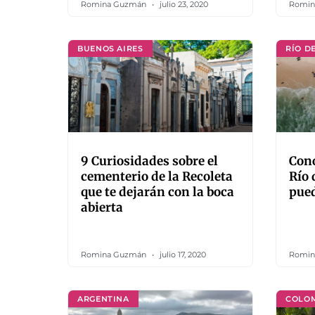
Romina Guzmán
julio 23, 2020
Romin
BUENOS AIRES
RÍO D
9 Curiosidades sobre el
Cono
cementerio de la Recoleta
Río 
que te dejarán con la boca
pued
abierta
Romina Guzmán
julio 17, 2020
Romin
ARGENTINA
COLO