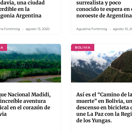
davia, una ciudad
surrealista y poco
rdible en la
conocido te espera en 
agonia Argentina
noroeste de Argentina
na Fontirroig
agosto 13, 2020
Agustina Fontirroig
agosto 10, 2
IA
BOLIVIA
ue Nacional Madidi,
Así es el “Camino de l
increíble aventura
muerte” en Bolivia, u
ical en el corazón de
descenso en bicicleta 
via
une La Paz con la Reg
de los Yungas.