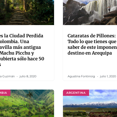
es la Ciudad Perdida
Cataratas de Pillones:
Colombia. Una
Todo lo que tienes que
villa más antigua
saber de este imponen
 Machu Picchu y
destino en Arequipa
ubierta sólo hace 50
s
a Guzmán
julio 8, 2020
Agustina Fontirroig
julio 1, 2020
MBIA
ARGENTINA