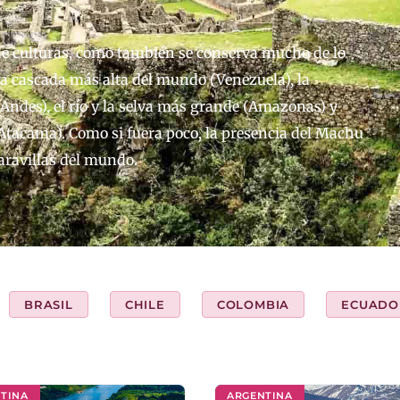
de culturas, como también se conserva mucho de lo
la cascada más alta del mundo (Venezuela), la
 Andes), el río y la selva más grande (Amazonas) y
Atacama). Como si fuera poco, la presencia del Machu
aravillas del mundo.
BRASIL
CHILE
COLOMBIA
ECUADO
TINA
ARGENTINA