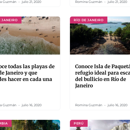
a Guzmán
julio 21, 2020
Romina Guzmán
julio 21, 2020
E JANEIRO
RÍO DE JANEIRO
ce todas las playas de
Conoce Isla de Paquetá
de Janeiro y que
refugio ideal para esc
es hacer en cada una
del bullicio en Río de
Janeiro
a Guzmán
julio 16, 2020
Romina Guzmán
julio 16, 2020
MBIA
PERÚ