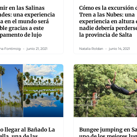
ir en las Salinas
Cómo es la excursión 
des: una experiencia
Tren a las Nubes: una
a en el mundo será
experiencia en altura
ble gracias a este
nadie debería perders
pamento de lujo
la provincia de Salta
na Fontirroig
junio 21, 2021
Natalia Roldan
junio 14, 2021
 llegar al Bañado La
Bungee jumping en Sa
ella, una de las
uno de los mejores lu