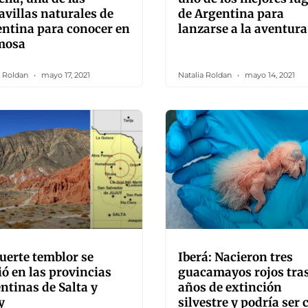
villas naturales de
de Argentina para
ntina para conocer en
lanzarse a la aventura
mosa
a Roldan
mayo 17, 2021
Natalia Roldan
mayo 14, 2021
uerte temblor se
Iberá: Nacieron tres
ió en las provincias
guacamayos rojos tras
ntinas de Salta y
años de extinción
y
silvestre y podría ser 