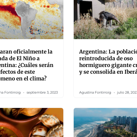
aran oficialmente la
Argentina: La poblaci
ada de El Niño a
reintroducida de oso
ntina: ¿Cuáles serán
hormiguero gigante c
efectos de este
y se consolida en Iber
meno en el clima?
na Fontirroig
septiembre 3, 2023
Agustina Fontirroig
julio 28, 202