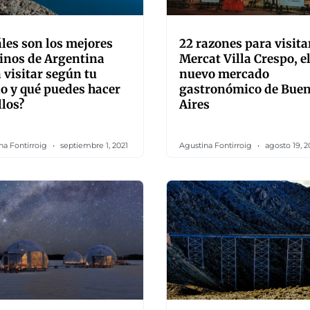
les son los mejores
22 razones para visita
inos de Argentina
Mercat Villa Crespo, e
 visitar según tu
nuevo mercado
o y qué puedes hacer
gastronómico de Bue
llos?
Aires
na Fontirroig
septiembre 1, 2021
Agustina Fontirroig
agosto 19, 2