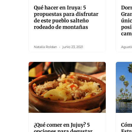
Qué hacer en Iruya: 5
Dorm
propuestas para disfrutar
Gran
de este pueblo salteño
únic
rodeado de montañas
posi
cam
Natalia Roldan
junio 23, 2021
Agusti
¿Qué comer en Jujuy? 5
Cómo
opciones para degustar
Estr