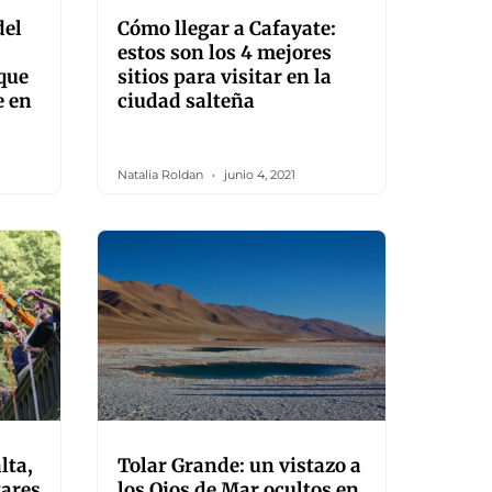
del
Cómo llegar a Cafayate:
estos son los 4 mejores
 que
sitios para visitar en la
e en
ciudad salteña
Natalia Roldan
junio 4, 2021
lta,
Tolar Grande: un vistazo a
gares
los Ojos de Mar ocultos en