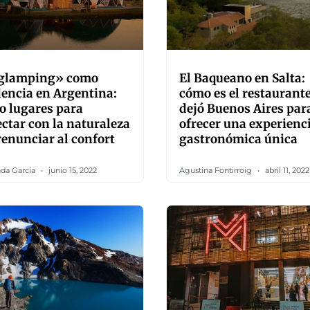
«glamping» como
El Baqueano en Salta:
encia en Argentina:
cómo es el restaurant
o lugares para
dejó Buenos Aires par
ctar con la naturaleza
ofrecer una experienc
renunciar al confort
gastronómica única
da García
junio 15, 2022
Agustina Fontirroig
abril 11, 2022