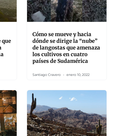
Cómo se mueve y hacia
e que
dónde se dirige la “nube”
a
de langostas que amenaza
ia
los cultivos en cuatro
países de Sudamérica
Santiago Cravero
enero 10, 2022