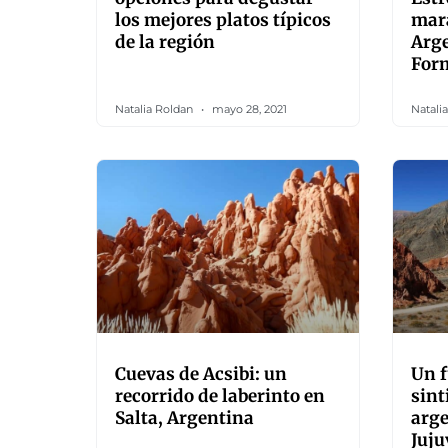
los mejores platos típicos
mara
de la región
Arge
For
Natalia Roldan
mayo 28, 2021
Natali
Cuevas de Acsibi: un
Un f
recorrido de laberinto en
sint
Salta, Argentina
arge
Juju