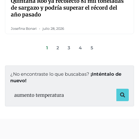
Quintana Roo ya recolectó 81 mil toneladas
de sargazo y podría superar el récord del
año pasado
Josefina Bonari
julio 28, 2026
1
2
3
4
5
¿No encontraste lo que buscabas?
¡Inténtalo de
nuevo!